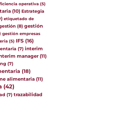
ficiencia operativa
(5)
taria
(10)
Estrategia
9)
etiquetado de
gestión
(8)
gestión
)
gestión empresas
IFS
(16)
eria
(5)
interim
mentaria
(7)
interim manager
(11)
ing
(7)
mentaria
(18)
me alimentaria
(11)
a
(42)
dad
(7)
trazabilidad