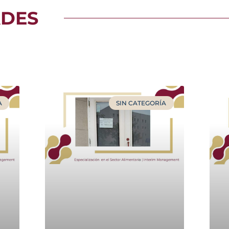
DES
Página
Página
Página
Página
Página
A
SIN CATEGORÍA