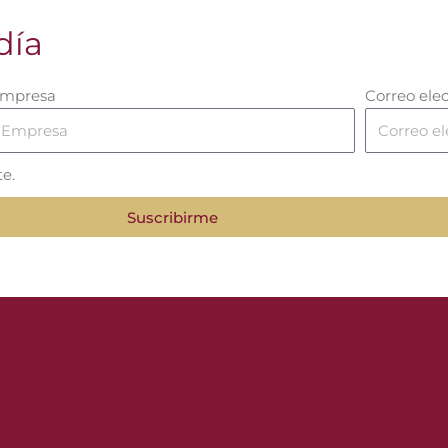
día
mpresa
Correo ele
te.
Suscribirme