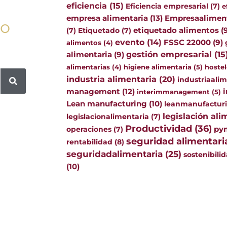
eficiencia
(15)
Eficiencia empresarial
(7)
e
empresa alimentaria
(13)
Empresaalimen
go
(7)
Etiquetado
(7)
etiquetado alimentos
(
evento
(14)
FSSC 22000
(9)
alimentos
(4)
gestión empresarial
(15
alimentaria
(9)
alimentarias
(4)
higiene alimentaria
(5)
hostel
industria alimentaria
(20)
industriaali
management
(12)
interimmanagement
(5)
Lean manufacturing
(10)
leanmanufactur
legislación ali
legislacionalimentaria
(7)
Productividad
(36)
py
operaciones
(7)
seguridad alimentari
rentabilidad
(8)
seguridadalimentaria
(25)
sostenibili
(10)