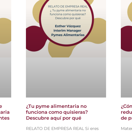
e
¿Tu pyme alimentaria no
¿Cóm
aria
funciona como quisieras?
redu
ntes
Descubre aquí por qué
de p
RELATO DE EMPRESA REAL Si eres
Mater