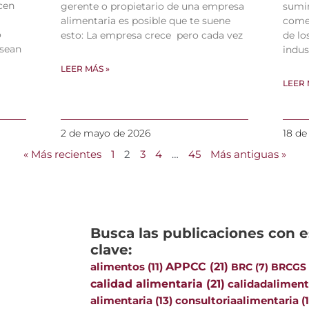
cen
gerente o propietario de una empresa
sumin
alimentaria es posible que te suene
comen
o
esto: La empresa crece pero cada vez
de lo
 sean
indus
LEER MÁS »
LEER 
2 de mayo de 2026
18 de
« Más recientes
1
2
3
4
…
45
Más antiguas »
Busca las publicaciones con e
clave:
APPCC
(21)
alimentos
(11)
BRC
(7)
BRCGS
calidad alimentaria
(21)
calidadaliment
alimentaria
(13)
consultoriaalimentaria
(