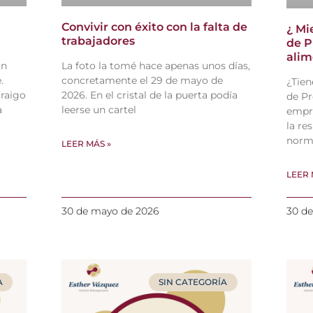
Convivir con éxito con la falta de
¿ Mi
trabajadores
de P
alim
ón
La foto la tomé hace apenas unos días,
.
concretamente el 29 de mayo de
¿Tien
traigo
2026. En el cristal de la puerta podía
de Pr
a
leerse un cartel
empre
la re
norm
LEER MÁS »
LEER 
30 de mayo de 2026
30 d
A
SIN CATEGORÍA