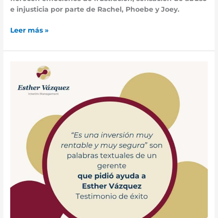
e injusticia por parte de Rachel, Phoebe y Joey.
Leer más »
“Es
una
inversión
muy
rentable
y
muy
segura”:
el
testimonio
real
de
un
empresario
que