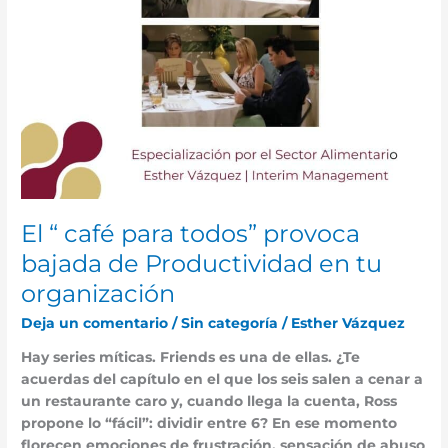
en
tu
organización
El “ café para todos” provoca
bajada de Productividad en tu
organización
Deja un comentario
/
Sin categoría
/
Esther Vázquez
Hay series míticas. Friends es una de ellas. ¿Te
acuerdas del capítulo en el que los seis salen a cenar a
un restaurante caro y, cuando llega la cuenta, Ross
propone lo “fácil”: dividir entre 6? En ese momento
florecen emociones de frustración, sensación de abuso