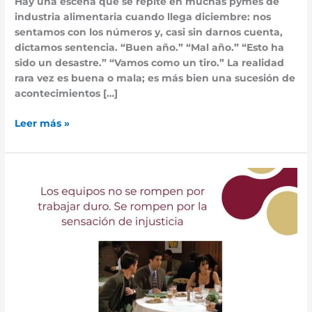
Hay una escena que se repite en muchas pymes de
industria alimentaria cuando llega diciembre: nos
sentamos con los números y, casi sin darnos cuenta,
dictamos sentencia. “Buen año.” “Mal año.” “Esto ha
sido un desastre.” “Vamos como un tiro.” La realidad
rara vez es buena o mala; es más bien una sucesión de
acontecimientos […]
Leer más »
El
“
café
para
todos”
provoca
bajada
de
Productividad