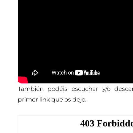
También podéis escuchar y/o desca
primer link que os dejo.