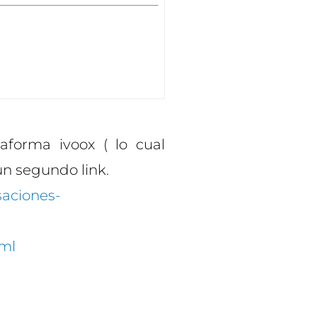
taforma ivoox ( lo cual
un segundo link.
saciones-
tml