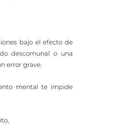
iones bajo el efecto de
ado descomunal o una
n error grave.
ento mental te impide
to,