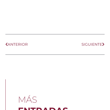
Ant
Sig
ANTERIOR
SIGUIENTE
MÁS