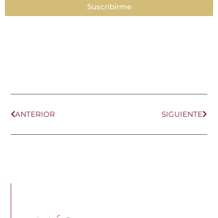
Suscribirme
Ant
Sig
ANTERIOR
SIGUIENTE