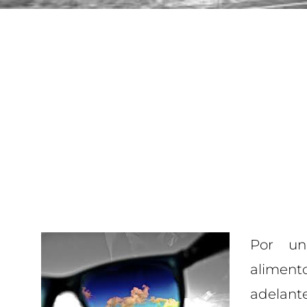
Por un
alimen
adelan